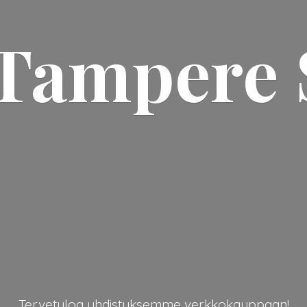
Tampere 
Tervetuloa yhdistyksemme verkkokauppaan!