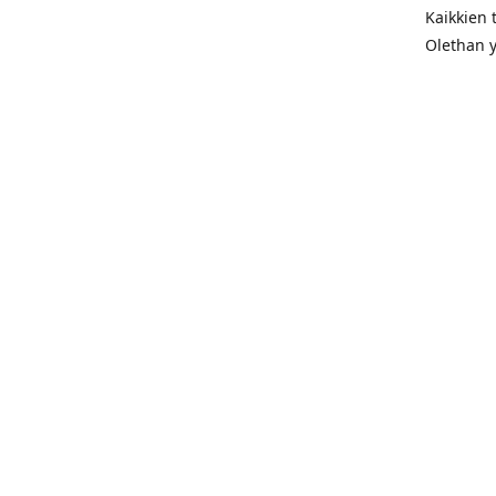
Kaikkien 
Olethan y
Osoite:
Näsijärv
Hanki r
044 56