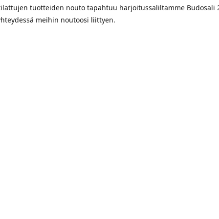
tilattujen tuotteiden nouto tapahtuu harjoitussaliltamme Budosali 
hteydessä meihin noutoosi liittyen.
enkatu 8, Tampere
eittiohjeet
Yhteystiedot
36865
jka.karate.tampere@gmail.com
www.jka
Seuraa meitä sosiaalisessa mediassa
Facebook