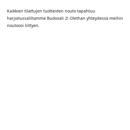
Kaikkien tilattujen tuotteiden nouto tapahtuu
harjoitussaliltamme Budosali 2! Olethan yhteydessä meihin
noutoosi liittyen.
Osoite:
Näsijärvenkatu 8, Tampere
Hanki reittiohjeet
Yhteystiedot
044 5636865
jka.karate.tampere@gmail.com
www.jkatampere.fi